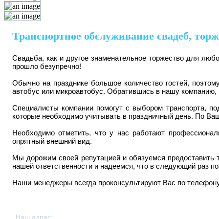
Транспортное обслуживание свадеб, торж
Свадьба, как и другое знаменательное торжество для любо
прошло безупречно!
Обычно на празднике большое количество гостей, поэтому
автобус или микроавтобус. Обратившись в нашу компанию, В
Специалисты компании помогут с выбором транспорта, по
которые необходимо учитывать в праздничный день. По Ваш
Необходимо отметить, что у нас работают профессиона
опрятный внешний вид.
Мы дорожим своей репутацией и обязуемся предоставить те
нашей ответственности и надеемся, что в следующий раз 
Наши менеджеры всегда проконсультируют Вас по телефон
© ООО “АвтоПассаж” 2015г.
Все права защищены.
Наш адрес:
г. Подольск, мкр. Климовск, ул. Ленина, д. 1, каб. 2