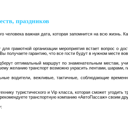
еств, праздников
го человека важная дата, которая запомнится на всю жизнь. К
 для грамотной организации мероприятия встает вопрос о дос
ы получаете гарантию, что все гости будут в нужном месте вов
дберут оптимальный маршрут по знаменательным местам, учит
ему желанию транспорт возможно украсить лентами, шарами, г
льные водители, вежливые, тактичные, соблюдающие времен
хнику туристического и Vip класса, которая сможет угодить т
порекомендуете транспортную компанию «АвтоПассаж» своим др
у:
8 (903) 775-32-25
58